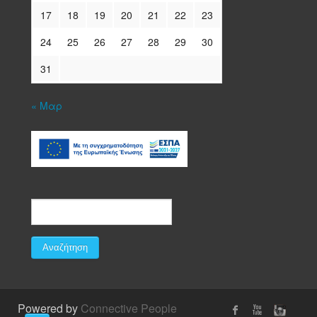
17
18
19
20
21
22
23
24
25
26
27
28
29
30
31
« Μαρ
Powered by
Connective People