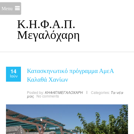
Menu
Κ.Η.Φ.Α.Π.
Μεγαλόχαρη
14
Κατασκηνωτικό πρόγραμμα ΑμεΑ
Ιούν
Καλαθά Χανίων
Posted by:
ΚΗΦΑΠ ΜΕΓΑΛΟΧΑΡΗ
Categories:
Τα νέα
μας
No comments