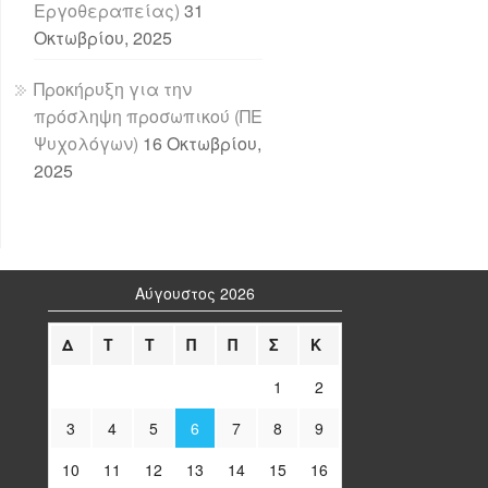
Εργοθεραπείας)
31
Οκτωβρίου, 2025
Προκήρυξη για την
πρόσληψη προσωπικού (ΠΕ
Ψυχολόγων)
16 Οκτωβρίου,
2025
Αύγουστος 2026
Δ
Τ
Τ
Π
Π
Σ
Κ
1
2
3
4
5
6
7
8
9
10
11
12
13
14
15
16