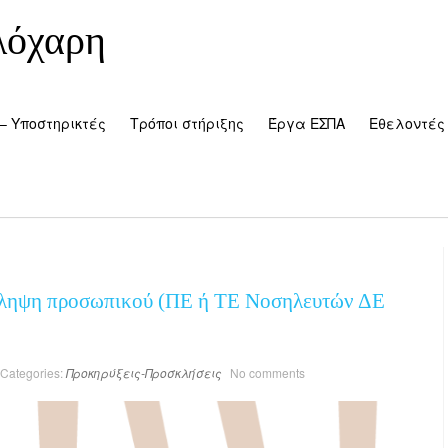
λόχαρη
– Υποστηρικτές
Τρόποι στήριξης
Έργα ΕΣΠΑ
Εθελοντές
σληψη προσωπικού (ΠΕ ή ΤΕ Νοσηλευτών ΔΕ
Categories:
Προκηρύξεις-Προσκλήσεις
No comments