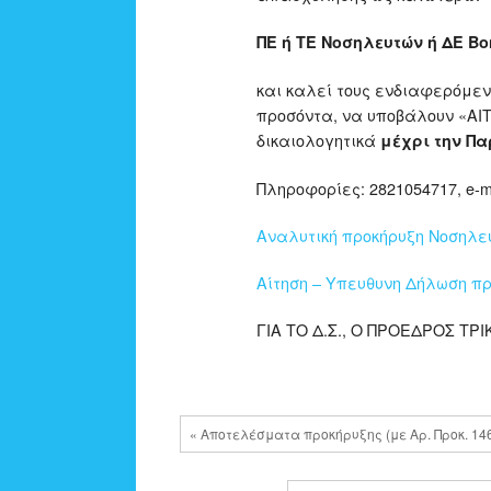
ΠΕ ή ΤΕ Νοσηλευτών ή ΔΕ Β
και καλεί τους ενδιαφερόμε
προσόντα, να υποβάλουν «Α
δικαιολογητικά
μέχρι την Πα
Πληροφορίες: 2821054717, e-ma
Αναλυτική προκήρυξη Νοσηλευτ
Αίτηση – Υπευθυνη Δήλωση π
ΓΙΑ ΤΟ Δ.Σ., Ο ΠΡΟΕΔΡΟΣ ΤΡ
« Αποτελέσματα προκήρυξης (με Αρ. Προκ. 14