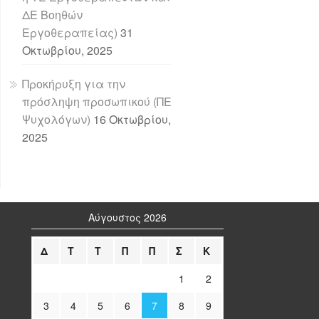
ΔΕ Βοηθών
Εργοθεραπείας)
31
Οκτωβρίου, 2025
Προκήρυξη για την
πρόσληψη προσωπικού (ΠΕ
Ψυχολόγων)
16 Οκτωβρίου,
2025
Αύγουστος 2026
Δ
Τ
Τ
Π
Π
Σ
Κ
1
2
3
4
5
6
7
8
9