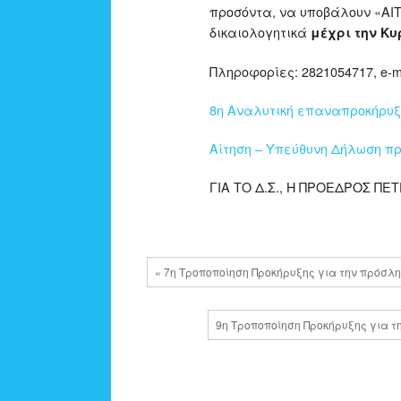
προσόντα, να υποβάλουν «Α
δικαιολογητικά
μέχρι την Κυ
Πληροφορίες: 2821054717, e-ma
8η Αναλυτική επαναπροκήρυξη
Αίτηση – Υπεύθυνη Δήλωση π
ΓΙΑ ΤΟ Δ.Σ., Η ΠΡΟΕΔΡΟΣ ΠΕ
« 7η Τροποποίηση Προκήρυξης για την πρόσλ
9η Τροποποίηση Προκήρυξης για τ