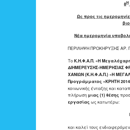
Η
8
Ως προς τις ημερομηνί
βιο
Νέα ημερομηνία υποβολής
ΠΕΡΙΛΗΨΗ ΠΡΟΚΗΡΥΞΗΣ ΑΡ. Π
Το
Κ.Η.Φ.Α.Π. «Η Μεγαλόχαρ
ΔΙΗΜΕΡΕΥΣΗΣ-ΗΜΕΡΗΣΙΑΣ ΦΡ
ΧΑΝΙΩΝ (Κ.Η.Φ.Α.Π.) «Η ΜΕΓ
Προγράμματος «ΚΡΗΤΗ 2014
κοινωνικής ένταξης και κατα
πλήρωση
προσ
μιας (1) θέσης
ως κατωτέρω:
εργασίας
και καλεί τους ενδιαφερόμε