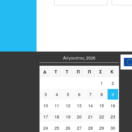
Αύγουστος 2026
Δ
Τ
Τ
Π
Π
Σ
Κ
1
2
3
4
5
6
7
8
9
10
11
12
13
14
15
16
17
18
19
20
21
22
23
24
25
26
27
28
29
30