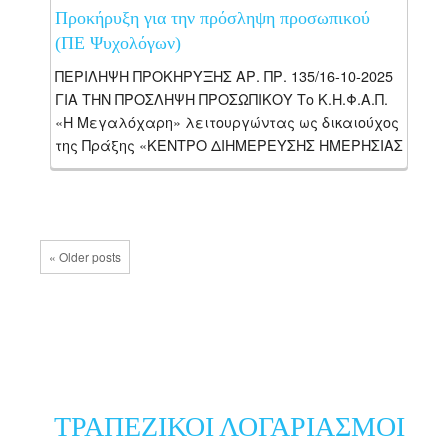
Προκήρυξη για την πρόσληψη προσωπικού
(ΠΕ Ψυχολόγων)
ΠΕΡΙΛΗΨΗ ΠΡΟΚΗΡΥΞΗΣ ΑΡ. ΠΡ. 135/16-10-2025
ΓΙΑ ΤΗΝ ΠΡΟΣΛΗΨΗ ΠΡΟΣΩΠΙΚΟΥ Το Κ.Η.Φ.Α.Π.
«Η Μεγαλόχαρη» λειτουργώντας ως δικαιούχος
της Πράξης «ΚΕΝΤΡΟ ΔΙΗΜΕΡΕΥΣΗΣ ΗΜΕΡΗΣΙΑΣ
ΦΡΟΝΤΙΔΑΣ Α.ΜΕΑ. Ν. ΧΑΝΙΩΝ Κ.Η.Φ.Α.Π. “Η
ΜΕΓΑΛΟΧΑΡΗ”», με κωδικό...
« Older posts
ΤΡΑΠΕΖΙΚΟΙ ΛΟΓΑΡΙΑΣΜΟΙ