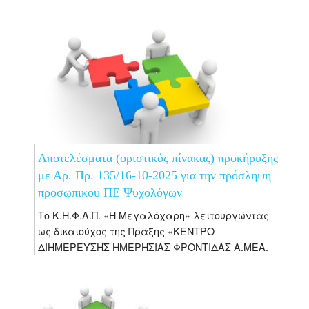
Μεσογείου (ΚΑΜ), Παλιό...
Αποτελέσματα (οριστικός πίνακας) προκήρυξης
με Αρ. Πρ. 135/16-10-2025 για την πρόσληψη
προσωπικού ΠΕ Ψυχολόγων
Το Κ.Η.Φ.Α.Π. «Η Μεγαλόχαρη» λειτουργώντας
ως δικαιούχος της Πράξης «ΚΕΝΤΡΟ
ΔΙΗΜΕΡΕΥΣΗΣ ΗΜΕΡΗΣΙΑΣ ΦΡΟΝΤΙΔΑΣ Α.ΜΕΑ.
Ν. ΧΑΝΙΩΝ Κ.Η.Φ.Α.Π. “Η ΜΕΓΑΛΟΧΑΡΗ”», με
κωδικό ΟΠΣ 6003415, η οποία είναι ενταγμένη
στο Πρόγραμμα «Κρήτη»...