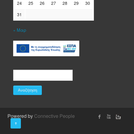
24
25
26
27
28
29
30
31
« Μαρ
Powered by
Connective People
↑