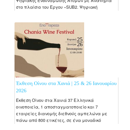
Ψηφιακής Ενδυνάμωσης Ατόμων με Αναπηρία
στο πλαίσιο του Έργου «SUB2. Ψηφιακή
εκπαίδευση και ενδυνάμωση των ηλικιωμένων
και των ατόμων...
Έκθεση Οίνου στα Χανιά | 25 & 26 Ιανουαρίου
2026
Έκθεση Οίνου στα Χανιά 37 Ελληνικά
οινοποιεία, 1 αποσταγματοποιείο και 7
εταιρείες διανομής διεθνούς αμπελώνα με
πάνω από 800 ετικέτες, σε ένα μοναδικό
διήμερο γευσιγνωσίας. Κέντρο Αρχιτεκτονικής