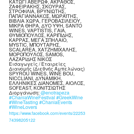
ΚΑΤΩΓΙ ΑΒΕΡΩΦ, ΑΚΡΑΘΟΣ,
ΖΑΦΕΙΡΑΚΗΣ, ΣΚΟΥΡΑΣ,
ΣΤΡΟΦΙΛΙΑ, ΒΡΥΝΙΩΤΗΣ,
ΠΑΠΑΓΙΑΝΝΑΚΟΣ, ΜΩΡΑΪΤΗΣ,
ΒΙΒΛΙΑ ΧΩΡΑ, ΓΕΡΟΒΑΣΙΛΕΙΟΥ,
ΜΙΚΡΑ ΘΗΡΑ, ΔΥΟ ΥΨΗ, SANTO
WINES, VAPTISTIS, ΓΑΙΑ,
ΘΥΜΙΟΠΟΥΛΟΣ, ΚΑΡΙΠΙΔΗΣ,
ΚΑΡΡΑΣ, ΜΕΓΑ ΣΠΗΛΑΙΟ,
MYSTIC, ΜΠΟΥΤΑΡΗΣ,
SCALAREA, ΧΑΤΖΗΜΙΧΑΛΗΣ,
ΜΟΡΟΠΟΥΛΟΣ, SAMOS,
ΛΑΖΑΡΙΔΗΣ ΝΙΚΟΣ
Εισαγωγείς / Εταιρείες
Διανομής (Διεθνής Αμπελώνας)
SPYROU WINES, WINE BOU,
NICCLIANI, ΔΥΝΑΜΙΚΗ,
ΕΛΛΗΝΙΚΕΣ ΔΙΑΝΟΜΕΣ, ΑΙΟΛΟΣ,
SOFEAST, ΚΟΝΙΤΣΙΩΤΗΣ
Διοργάνωση:
@enotrapeza
#ChaniaWineFestival
#GreekWine
#WineTasting
#ChaniaEvents
#WineLovers
https://www.facebook.com/events/22253
74398205122