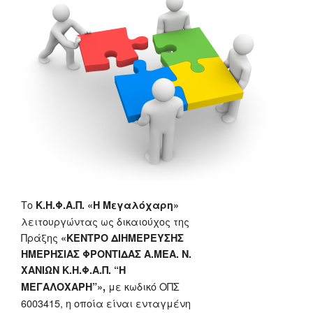
Το
Κ.Η.Φ.Α.Π. «Η Μεγαλόχαρη»
λειτουργώντας ως δικαιούχος της
Πράξης
«ΚΕΝΤΡΟ ΔΙΗΜΕΡΕΥΣΗΣ
ΗΜΕΡΗΣΙΑΣ ΦΡΟΝΤΙΔΑΣ Α.ΜΕΑ. Ν.
ΧΑΝΙΩΝ Κ.Η.Φ.Α.Π. “Η
με κωδικό ΟΠΣ
ΜΕΓΑΛΟΧΑΡΗ”»,
6003415, η οποία είναι ενταγμένη