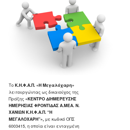
Το
Κ.Η.Φ.Α.Π. «Η Μεγαλόχαρη»
λειτουργώντας ως δικαιούχος της
Πράξης
«ΚΕΝΤΡΟ ΔΙΗΜΕΡΕΥΣΗΣ
ΗΜΕΡΗΣΙΑΣ ΦΡΟΝΤΙΔΑΣ Α.ΜΕΑ. Ν.
ΧΑΝΙΩΝ Κ.Η.Φ.Α.Π. “Η
με κωδικό ΟΠΣ
ΜΕΓΑΛΟΧΑΡΗ”»,
6003415, η οποία είναι ενταγμένη