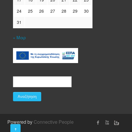
24
25
26
27
28
29
30
31
« Μαρ
Powered by
Connective People
↑