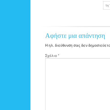
1η
Αφήστε μια απάντηση
Η ηλ. διεύθυνση σας δεν δημοσιεύετα
Σχόλιο
*