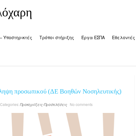
λόχαρη
– Υποστηρικτές
Τρόποι στήριξης
Έργα ΕΣΠΑ
Εθελοντές
σληψη προσωπικού (ΔΕ Βοηθών Νοσηλευτικής)
Categories:
Προκηρύξεις-Προσκλήσεις
No comments