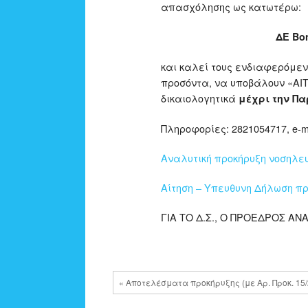
απασχόλησης ως κατωτέρω:
ΔΕ Βο
και καλεί τους ενδιαφερόμε
προσόντα, να υποβάλουν «Α
δικαιολογητικά
μέχρι την Πα
Πληροφορίες: 2821054717, e-ma
Αναλυτική προκήρυξη νοσηλευτ
Αίτηση – Υπευθυνη Δήλωση π
ΓΙΑ ΤΟ Δ.Σ., Ο ΠΡΟΕΔΡΟΣ Α
« Αποτελέσματα προκήρυξης (με Αρ. Προκ. 15