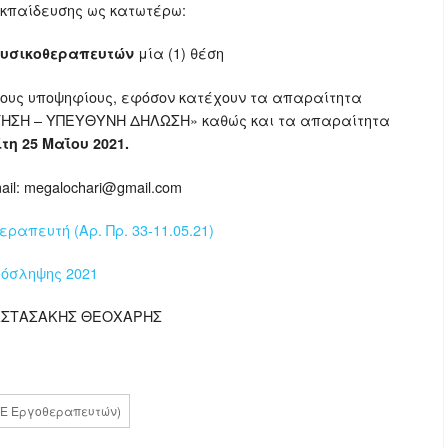
κπαίδευσης ως κατωτέρω:
μία (1) θέση
υσικοθεραπευτών
νους υποψηφίους, εφόσον κατέχουν τα απαραίτητα
ΙΤΗΣΗ – ΥΠΕΥΘΥΝΗ ΔΗΛΩΣΗ» καθώς και τα απαραίτητα
τη 25 Μαΐου 2021.
il: megalochari@gmail.com
ραπευτή (Αρ. Πρ. 33-11.05.21)
ρόσληψης 2021
ΝΑΣΤΑΣΑΚΗΣ ΘΕΟΧΑΡΗΣ
(ΤΕ Εργοθεραπευτών)