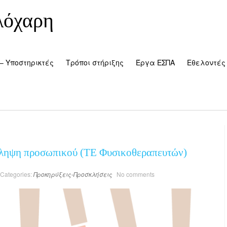
λόχαρη
– Υποστηρικτές
Τρόποι στήριξης
Έργα ΕΣΠΑ
Εθελοντές
σληψη προσωπικού (ΤΕ Φυσικοθεραπευτών)
Categories:
Προκηρύξεις-Προσκλήσεις
No comments