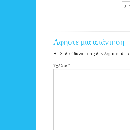
3η
Αφήστε μια απάντηση
Η ηλ. διεύθυνση σας δεν δημοσιεύετα
Σχόλιο
*