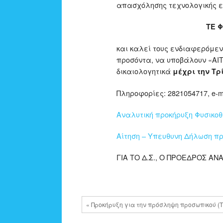
απασχόλησης τεχνολογικής ε
TE
Φ
και καλεί τους ενδιαφερόμε
προσόντα, να υποβάλουν «Α
δικαιολογητικά
μέχρι την Τρί
Πληροφορίες: 2821054717, e-ma
Αναλυτική προκήρυξη Φυσικοθε
Αίτηση – Υπευθυνη Δήλωση π
ΓΙΑ ΤΟ Δ.Σ., Ο ΠΡΟΕΔΡΟΣ Α
« Προκήρυξη για την πρόσληψη προσωπικού 