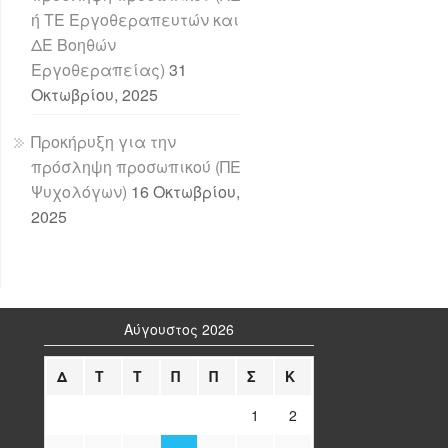
ή ΤΕ Εργοθεραπευτών και
ΔΕ Βοηθών
Εργοθεραπείας)
31
Οκτωβρίου, 2025
Προκήρυξη για την
πρόσληψη προσωπικού (ΠΕ
Ψυχολόγων)
16 Οκτωβρίου,
2025
Αύγουστος 2026
Δ
Τ
Τ
Π
Π
Σ
Κ
1
2