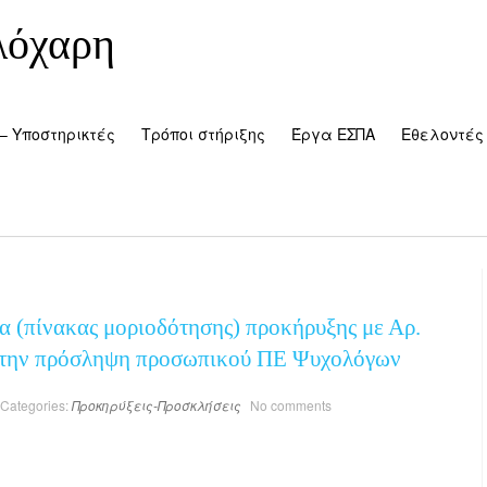
λόχαρη
– Υποστηρικτές
Τρόποι στήριξης
Έργα ΕΣΠΑ
Εθελοντές
 (πίνακας μοριοδότησης) προκήρυξης με Αρ.
α την πρόσληψη προσωπικού ΠΕ Ψυχολόγων
Categories:
Προκηρύξεις-Προσκλήσεις
No comments