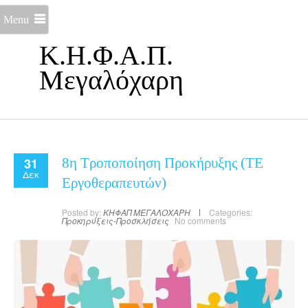
Menu
Κ.Η.Φ.Α.Π.
Μεγαλόχαρη
31
8η Τροποποίηση Προκήρυξης (ΤΕ
Δεκ
Εργοθεραπευτών)
Posted by:
ΚΗΦΑΠ ΜΕΓΑΛΟΧΑΡΗ
Categories:
Προκηρύξεις-Προσκλήσεις
No comments